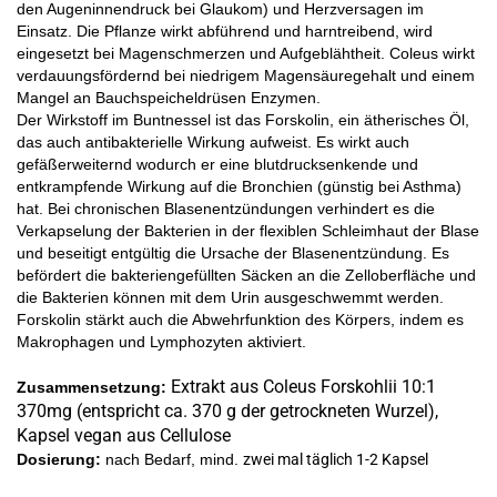
den Augeninnendruck bei Glaukom) und Herzversagen im
Einsatz. Die Pflanze wirkt abführend und harntreibend, wird
eingesetzt bei Magenschmerzen und Aufgeblähtheit. Coleus wirkt
verdauungsfördernd bei niedrigem Magensäuregehalt und einem
Mangel an Bauchspeicheldrüsen Enzymen.
Der Wirkstoff im Buntnessel ist das Forskolin, ein ätherisches Öl,
das auch antibakterielle Wirkung aufweist. Es wirkt auch
gefäßerweiternd wodurch er eine blutdrucksenkende und
entkrampfende Wirkung auf die Bronchien (günstig bei Asthma)
hat. Bei chronischen Blasenentzündungen verhindert es die
Verkapselung der Bakterien in der flexiblen Schleimhaut der Blase
und beseitigt entgültig die Ursache der Blasenentzündung. Es
befördert die bakteriengefüllten Säcken an die Zelloberfläche und
die Bakterien können mit dem Urin ausgeschwemmt werden.
Forskolin stärkt auch die Abwehrfunktion des Körpers, indem es
Makrophagen und Lymphozyten aktiviert.
Extrakt aus Coleus Forskohlii 10:1
Zusammensetzung:
370mg (entspricht ca. 370 g der getrockneten Wurzel),
Kapsel vegan aus Cellulose
Dosierung:
nach Bedarf, mind.
zwei mal täglich 1-2 Kapsel