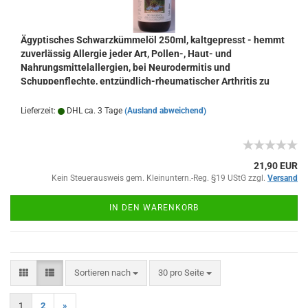
Ägyptisches Schwarzkümmelöl 250ml, kaltgepresst - hemmt
zuverlässig Allergie jeder Art, Pollen-, Haut- und
Nahrungsmittelallergien, bei Neurodermitis und
Schuppenflechte, entzündlich-rheumatischer Arthritis zu
empfehlen, wirkt schmerzlindernd
Lieferzeit:
DHL ca. 3 Tage
(Ausland abweichend)
21,90 EUR
Kein Steuerausweis gem. Kleinuntern.-Reg. §19 UStG zzgl.
Versand
IN DEN WARENKORB
Sortieren nach
pro Seite
Sortieren nach
30 pro Seite
1
2
»