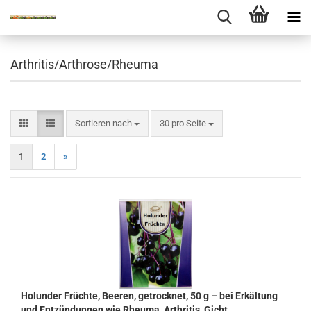
Arthritis/Arthrose/Rheuma
Sortieren nach
pro Seite
Sortieren nach
30 pro Seite
1
2
»
Holunder Früchte, Beeren, getrocknet, 50 g – bei Erkältung
und Entzündungen wie Rheuma, Arthritis, Gicht,